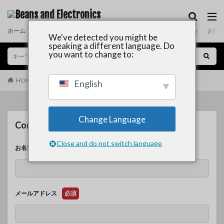
ホーム
News
About
Electronic Music
Coffee
Release
お問
We've detected you might be
speaking a different language. Do
you want to change to:
HOME
Contact
English
Change Language
Contact
Close and do not switch language
お名前
必須
メールアドレス
必須