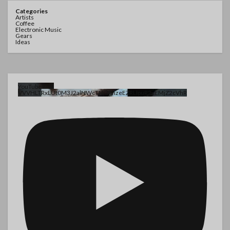
Categories
Artists
Coffee
Electronic Music
Gears
Ideas
YouTube動画
VVVHLTRxLUt0M3J2alNWcTNjZ0hzeEZRLlpuR2xEMjZ2cVhR