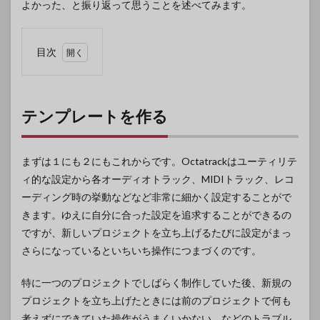
よかった、と振り返って思うことを述べてみます。
目次
1
テン
プレ
ート
テンプレートを作る
を作
る
2
まずは１にも２にもこれからです。Octatrackはユーティリテ
レコ
ィ的な設定から各オーディオトラック、MIDIトラック、レコ
ーデ
ーディング時の挙動などなど非常に細かく設定することがで
ィン
グの
きます。ゆえに自分に合った設定を追求することができるの
設定
ですが、新しいプロジェクトを立ち上げるたびに設定がまっ
さらになっているといちいち操作につまづくのです。
特に一つのプロジェクトでしばらく制作していた後、新規の
プロジェクトを立ち上げたときには前のプロジェクトで何も
考えずにできていた操作がうまくいかない、などのトラブル