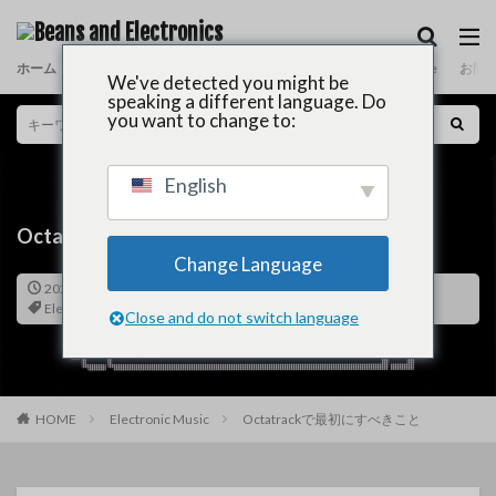
ホーム
News
About
Electronic Music
Coffee
Release
お問
We've detected you might be
speaking a different language. Do
you want to change to:
English
Octatrackで最初にすべきこと
Change Language
2023-10-01
2023-10-01
Electronic Music
,
Gears
Elektron
,
Octatrack
,
使い方
1088view
Close and do not switch language
HOME
Electronic Music
Octatrackで最初にすべきこと